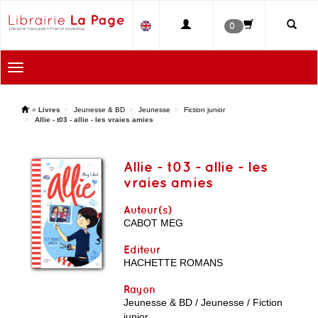
0
Toggle
navigation
'
»
Livres
Jeunesse & BD
Jeunesse
Fiction junior
Allie - t03 - allie - les vraies amies
Allie - t03 - allie - les
vraies amies
Auteur(s)
CABOT MEG
Editeur
HACHETTE ROMANS
Rayon
Jeunesse & BD / Jeunesse / Fiction
junior