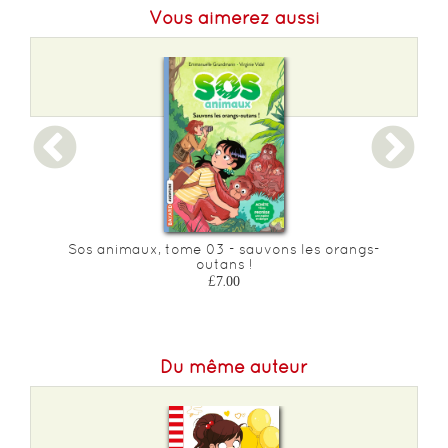
Vous aimerez aussi
Format L :
136
Poids :
258 g
Epaisseur :
11
Sos animaux, tome 03 - sauvons les orangs-
outans !
£7.00
Du même auteur