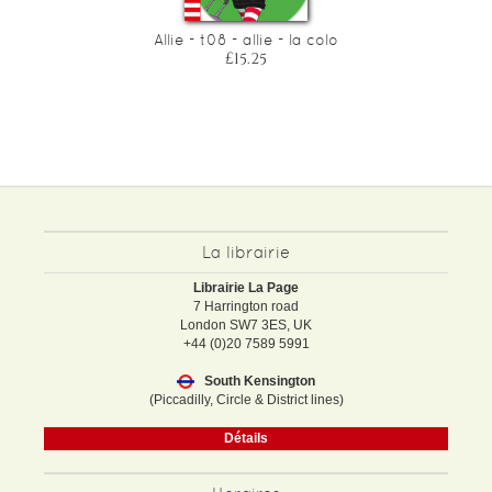
Allie - t08 - allie - la colo
£15.25
La librairie
Librairie La Page
7 Harrington road
London SW7 3ES, UK
+44 (0)20 7589 5991
South Kensington
(Piccadilly, Circle & District lines)
Détails