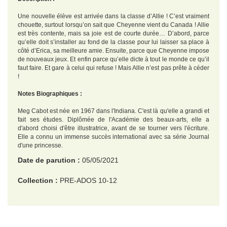
Une nouvelle élève est arrivée dans la classe d’Allie ! C’est vraiment
chouette, surtout lorsqu’on sait que Cheyenne vient du Canada ! Allie
est très contente, mais sa joie est de courte durée… D’abord, parce
qu’elle doit s’installer au fond de la classe pour lui laisser sa place à
côté d’Erica, sa meilleure amie. Ensuite, parce que Cheyenne impose
de nouveaux jeux. Et enfin parce qu’elle dicte à tout le monde ce qu’il
faut faire. Et gare à celui qui refuse ! Mais Allie n’est pas prête à céder
!
Notes Biographiques :
Meg Cabot est née en 1967 dans l'Indiana. C'est là qu'elle a grandi et
fait ses études. Diplômée de l'Académie des beaux-arts, elle a
d'abord choisi d'être illustratrice, avant de se tourner vers l'écriture.
Elle a connu un immense succès international avec sa série Journal
d'une princesse.
Date de parution :
05/05/2021
Collection :
PRE-ADOS 10-12
EAN :
9782016285701
Format H :
215