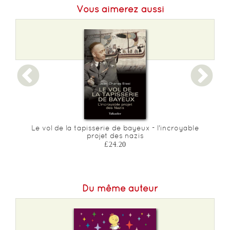
Vous aimerez aussi
Format L :
108
Poids :
520 g
Epaisseur :
42
Le vol de la tapisserie de bayeux - l'incroyable
projet des nazis
£24.20
Du même auteur