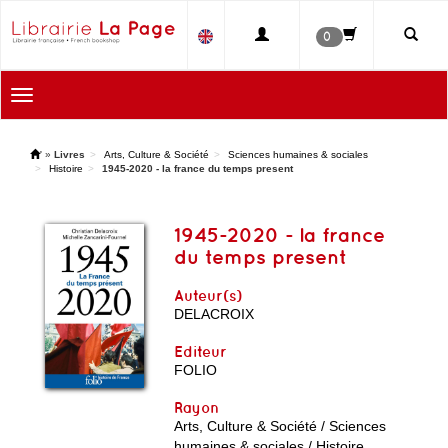
0
Toggle
navigation
'
»
Livres
Arts, Culture & Société
Sciences humaines & sociales
Histoire
1945-2020 - la france du temps present
1945-2020 - la france
du temps present
Auteur(s)
DELACROIX
Editeur
FOLIO
Rayon
Arts, Culture & Société / Sciences
humaines & sociales / Histoire