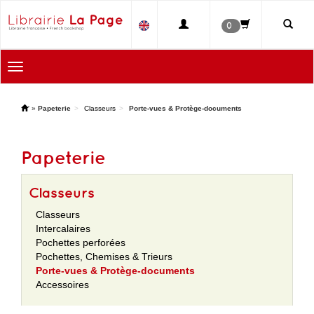
0
Toggle
navigation
'
»
Papeterie
Classeurs
Porte-vues & Protège-documents
Papeterie
Classeurs
Classeurs
Intercalaires
Pochettes perforées
Pochettes, Chemises & Trieurs
Porte-vues & Protège-documents
Accessoires