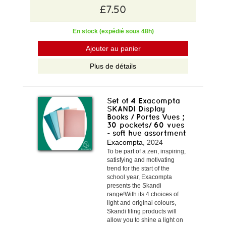
£7.50
En stock (expédié sous 48h)
Ajouter au panier
Plus de détails
Set of 4 Exacompta
SKANDI Display
Books / Portes Vues ;
30 pockets/ 60 vues
- soft hue assortment
Exacompta
, 2024
To be part of a zen, inspiring,
satisfying and motivating
trend for the start of the
school year, Exacompta
presents the Skandi
range!With its 4 choices of
light and original colours,
Skandi filing products will
allow you to shine a light on