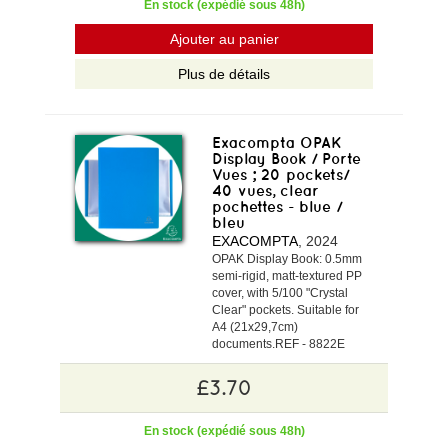
En stock (expédié sous 48h)
Ajouter au panier
Plus de détails
Exacompta OPAK
Display Book / Porte
Vues ; 20 pockets/
40 vues, clear
pochettes - blue /
bleu
EXACOMPTA
, 2024
OPAK Display Book: 0.5mm
semi-rigid, matt-textured PP
cover, with 5/100 "Crystal
Clear" pockets. Suitable for
A4 (21x29,7cm)
documents.REF - 8822E
£3.70
En stock (expédié sous 48h)