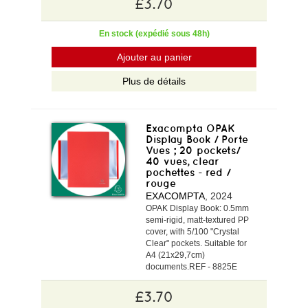
£3.70
En stock (expédié sous 48h)
Ajouter au panier
Plus de détails
Exacompta OPAK
Display Book / Porte
Vues ; 20 pockets/
40 vues, clear
pochettes - red /
rouge
EXACOMPTA
, 2024
OPAK Display Book: 0.5mm
semi-rigid, matt-textured PP
cover, with 5/100 "Crystal
Clear" pockets. Suitable for
A4 (21x29,7cm)
documents.REF - 8825E
£3.70