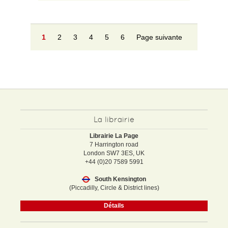
1
2
3
4
5
6
Page suivante
La librairie
Librairie La Page
7 Harrington road
London SW7 3ES, UK
+44 (0)20 7589 5991
South Kensington
(Piccadilly, Circle & District lines)
Détails