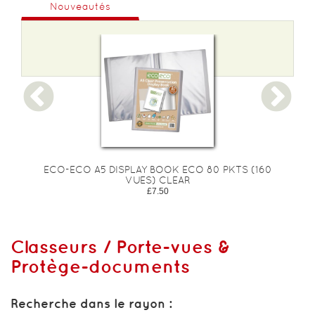
Nouveautés
0
ECO-ECO A5 DISPLAY BOOK ECO 80 PKTS (160
S
VUES) CLEAR
V
£7.50
Classeurs / Porte-vues &
Protège-documents
Recherche dans le rayon :