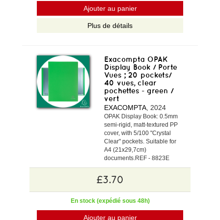
Ajouter au panier
Plus de détails
Exacompta OPAK
Display Book / Porte
Vues ; 20 pockets/
40 vues, clear
pochettes - green /
vert
EXACOMPTA
, 2024
OPAK Display Book: 0.5mm
semi-rigid, matt-textured PP
cover, with 5/100 "Crystal
Clear" pockets. Suitable for
A4 (21x29,7cm)
documents.REF - 8823E
£3.70
En stock (expédié sous 48h)
Ajouter au panier