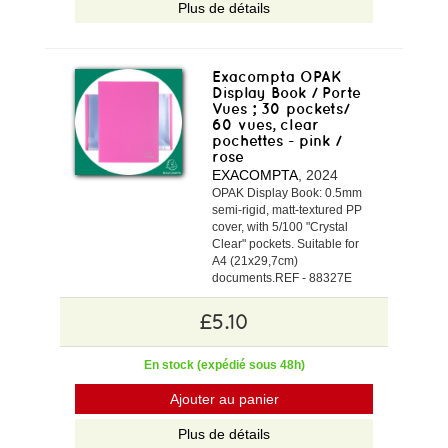
Plus de détails
Exacompta OPAK
Display Book / Porte
Vues ; 30 pockets/
60 vues, clear
pochettes - pink /
rose
EXACOMPTA
, 2024
OPAK Display Book: 0.5mm
semi-rigid, matt-textured PP
cover, with 5/100 "Crystal
Clear" pockets. Suitable for
A4 (21x29,7cm)
documents.REF - 88327E
£5.10
En stock (expédié sous 48h)
Ajouter au panier
Plus de détails