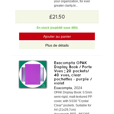
your organization, for ever
greater clarity.In...
£21.50
En stock (expédié sous 48h)
Ajouter au panier
Plus de détails
Exacompta OPAK
Display Book / Porte
Vues ; 20 pockets/
40 vues, clear
pochettes - purple /
violet
Exacompta
, 2024
OPAK Display Book: 0.5mm
semi-rigid, matt-textured PP
cover, with 5/100 "Crystal
Clear" pockets. Suitable for
A4 (21x29,7cm)
documents.REF - 88226E