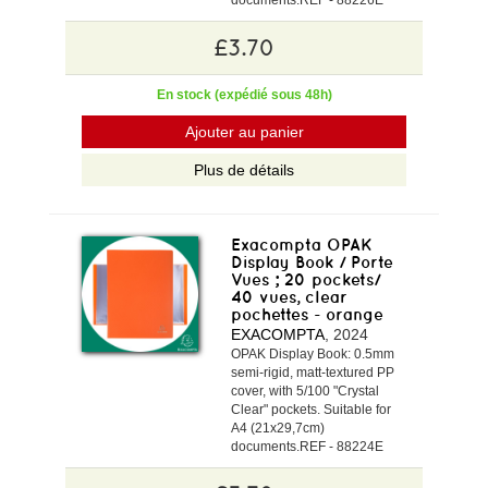
£3.70
En stock (expédié sous 48h)
Ajouter au panier
Plus de détails
Exacompta OPAK
Display Book / Porte
Vues ; 20 pockets/
40 vues, clear
pochettes - orange
EXACOMPTA
, 2024
OPAK Display Book: 0.5mm
semi-rigid, matt-textured PP
cover, with 5/100 "Crystal
Clear" pockets. Suitable for
A4 (21x29,7cm)
documents.REF - 88224E