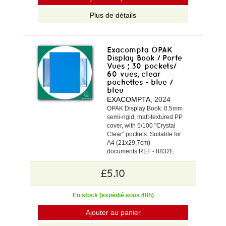
Plus de détails
Exacompta OPAK
Display Book / Porte
Vues ; 30 pockets/
60 vues, clear
pochettes - blue /
bleu
EXACOMPTA
, 2024
OPAK Display Book: 0.5mm
semi-rigid, matt-textured PP
cover, with 5/100 "Crystal
Clear" pockets. Suitable for
A4 (21x29,7cm)
documents.REF - 8832E
£5.10
En stock (expédié sous 48h)
Ajouter au panier