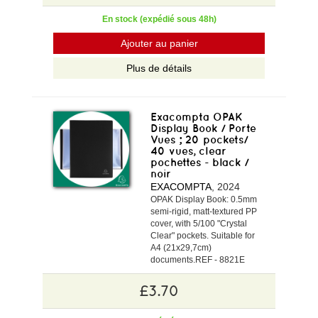
En stock (expédié sous 48h)
Ajouter au panier
Plus de détails
Exacompta OPAK
Display Book / Porte
Vues ; 20 pockets/
40 vues, clear
pochettes - black /
noir
EXACOMPTA
, 2024
OPAK Display Book: 0.5mm
semi-rigid, matt-textured PP
cover, with 5/100 "Crystal
Clear" pockets. Suitable for
A4 (21x29,7cm)
documents.REF - 8821E
£3.70