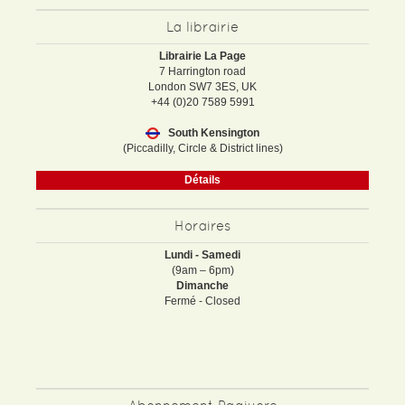
La librairie
Librairie La Page
7 Harrington road
London SW7 3ES, UK
+44 (0)20 7589 5991
South Kensington
(Piccadilly, Circle & District lines)
Détails
Horaires
Lundi - Samedi
(9am – 6pm)
Dimanche
Fermé - Closed