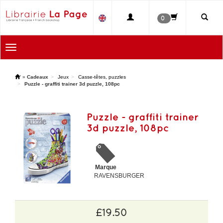
0
Toggle
navigation
'
»
Cadeaux
Jeux
Casse-têtes, puzzles
Puzzle - graffiti trainer 3d puzzle, 108pc
Puzzle - graffiti trainer
3d puzzle, 108pc
Marque
RAVENSBURGER
£19.50