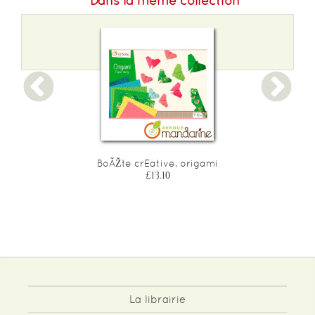
Dans la même collection
s
BoÃŽte crEative, origami
£13.10
La librairie