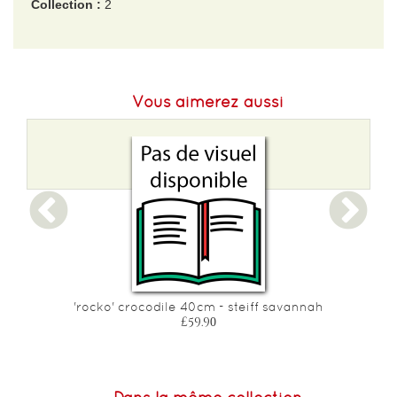
Collection :
2
EAN :
4001505075490
Poids :
2000 g
Vous aimerez aussi
ly
'rocko' crocodile 40cm - steiff savannah
£59.90