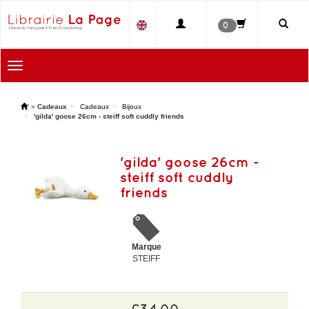
0
Toggle
navigation
'
»
Cadeaux
Cadeaux
Bijoux
'gilda' goose 26cm - steiff soft cuddly friends
'gilda' goose 26cm -
steiff soft cuddly
friends
Marque
STEIFF