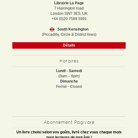
Librairie La Page
7 Harrington road
London SW7 3ES, UK
+44 (0)20 7589 5991
South Kensington
(Piccadilly, Circle & District lines)
Détails
Horaires
Lundi - Samedi
(9am – 6pm)
Dimanche
Fermé - Closed
Abonnement Pagivore
Un livre choisi selon vos goûts, livré chez vous chaque mois
pour lecteurs de tout âge !