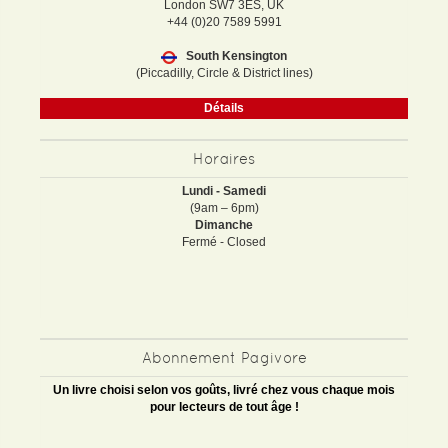
London SW7 3ES, UK
+44 (0)20 7589 5991
South Kensington
(Piccadilly, Circle & District lines)
Détails
Horaires
Lundi - Samedi
(9am – 6pm)
Dimanche
Fermé - Closed
Abonnement Pagivore
Un livre choisi selon vos goûts, livré chez vous chaque mois
pour lecteurs de tout âge !