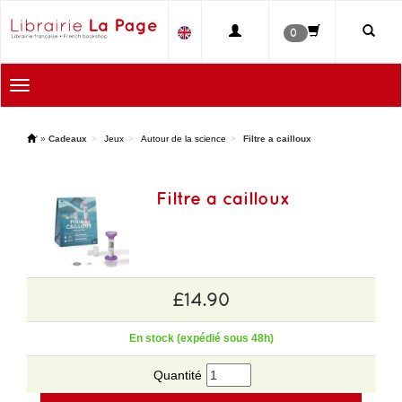
0
Toggle
navigation
'
»
Cadeaux
Jeux
Autour de la science
Filtre a cailloux
Filtre a cailloux
£14.90
En stock (expédié sous 48h)
Quantité