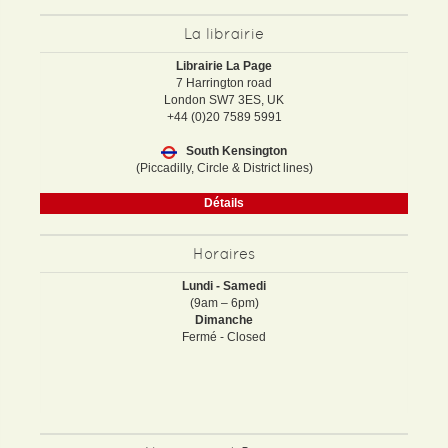
La librairie
Librairie La Page
7 Harrington road
London SW7 3ES, UK
+44 (0)20 7589 5991
South Kensington
(Piccadilly, Circle & District lines)
Détails
Horaires
Lundi - Samedi
(9am – 6pm)
Dimanche
Fermé - Closed