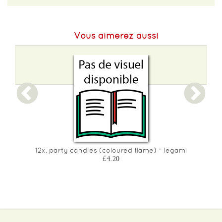
EAN :
8056304487407
Poids :
250 g
Vous aimerez aussi
12x. party candles (coloured flame) - legami
£4.20