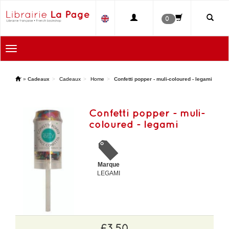
0
Toggle
navigation
'
»
Cadeaux
Cadeaux
Home
Confetti popper - muli-coloured - legami
Confetti popper - muli-
coloured - legami
Marque
LEGAMI
£3.50