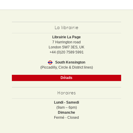
La librairie
Librairie La Page
7 Harrington road
London SW7 3ES, UK
+44 (0)20 7589 5991
South Kensington
(Piccadilly, Circle & District lines)
Détails
Horaires
Lundi - Samedi
(9am – 6pm)
Dimanche
Fermé - Closed