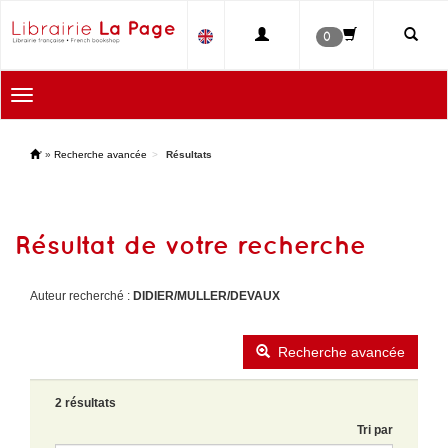
0
Toggle
navigation
'
»
Recherche avancée
Résultats
Résultat de votre recherche
Auteur recherché :
DIDIER/MULLER/DEVAUX
Recherche avancée
2 résultats
Tri par