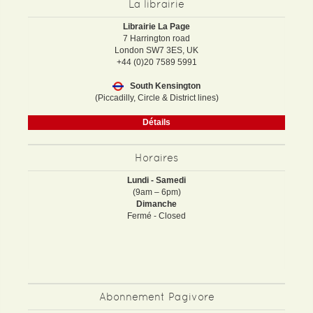
La librairie
Librairie La Page
7 Harrington road
London SW7 3ES, UK
+44 (0)20 7589 5991
South Kensington
(Piccadilly, Circle & District lines)
Détails
Horaires
Lundi - Samedi
(9am – 6pm)
Dimanche
Fermé - Closed
Abonnement Pagivore