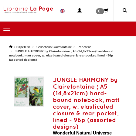
0
Toggle
navigation
'
»
Papeterie
Collections Clairefontaine
Papeterie
JUNGLE HARMONY by Clairefontaine ; A5 (14,8x21cm) hard-bound
notebook, matt cover, w. elasticated closure & rear pocket, lined - 96p
(assorted designs)
JUNGLE HARMONY by
Clairefontaine ; A5
(14,8x21cm) hard-
bound notebook, matt
cover, w. elasticated
closure & rear pocket,
lined - 96p (assorted
designs)
Wonderful Natural Universe