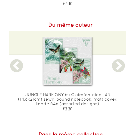
£4.10
Du même auteur
JUNGLE HARMONY by Clairefontaine ; A5
(14,8x21cm) sewn-bound notebook, matt cover,
lined - 64p (assorted designs)
£3.30
Dans la même collection