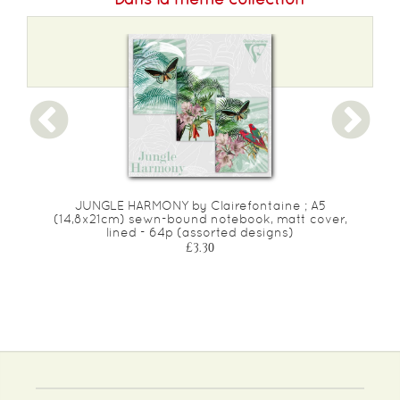
JUNGLE HARMONY by Clairefontaine ; A5
(14,8x21cm) sewn-bound notebook, matt cover,
lined - 64p (assorted designs)
£3.30