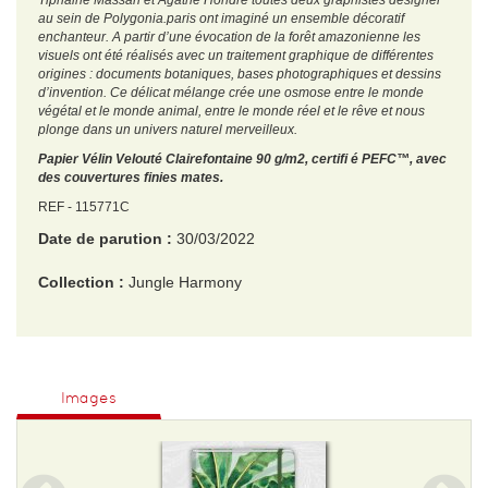
Tiphaine Massari et Agathe Hondré toutes deux graphistes designer
au sein de Polygonia.paris ont imaginé un ensemble décoratif
enchanteur. A partir d’une évocation de la forêt amazonienne les
visuels ont été réalisés avec un traitement graphique de différentes
origines : documents botaniques, bases photographiques et dessins
d’invention. Ce délicat mélange crée une osmose entre le monde
végétal et le monde animal, entre le monde réel et le rêve et nous
plonge dans un univers naturel merveilleux.
Papier Vélin Velouté Clairefontaine 90 g/m2, certifi é PEFC™, avec
des couvertures finies mates.
REF - 115771C
Date de parution :
30/03/2022
Collection :
Jungle Harmony
EAN :
3329681157719
Format H :
210
Images
Format L :
150
Poids :
270 g