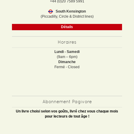
+44 (0)20 7589 5991
South Kensington
(Piccadilly, Circle & District lines)
Détails
Horaires
Lundi - Samedi
(9am – 6pm)
Dimanche
Fermé - Closed
Abonnement Pagivore
Un livre choisi selon vos goûts, livré chez vous chaque mois
pour lecteurs de tout âge !