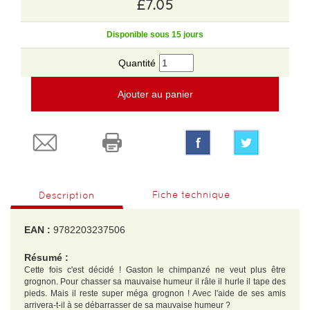
£7.05
Disponible sous 15 jours
Quantité
Ajouter au panier
Fiche technique
Description
EAN :
9782203237506
Résumé :
Cette fois c'est décidé ! Gaston le chimpanzé ne veut plus être
grognon. Pour chasser sa mauvaise humeur il râle il hurle il tape des
pieds. Mais il reste super méga grognon ! Avec l'aide de ses amis
arrivera-t-il à se débarrasser de sa mauvaise humeur ?