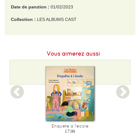
Date de parution :
01/02/2023
Collection :
LES ALBUMS CAST
EAN :
9782203237506
Poids :
250 g
Vous aimerez aussi
Enquete a l'ecole
£7.00