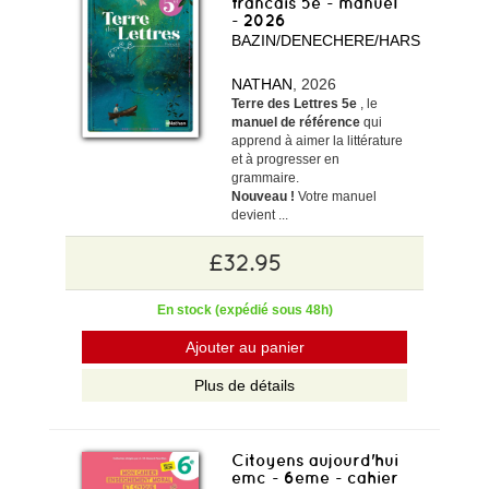
francais 5e - manuel
- 2026
BAZIN/DENECHERE/HARS
NATHAN
, 2026
Terre des Lettres 5e
, le
manuel de référence
qui
apprend à aimer la littérature
et à progresser en
grammaire.
Nouveau !
Votre manuel
devient ...
£32.95
En stock (expédié sous 48h)
Ajouter au panier
Plus de détails
Citoyens aujourd'hui
emc - 6eme - cahier