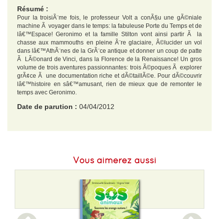
Résumé :
Pour la troisiÃ¨me fois, le professeur Volt a conÃ§u une gÃ©niale
machine Ã voyager dans le temps: la fabuleuse Porte du Temps et de
lâ€™Espace! Geronimo et la famille Stilton vont ainsi partir Ã la
chasse aux mammouths en pleine Ã¨re glaciaire, Ã©lucider un vol
dans lâ€™AthÃ¨nes de la GrÃ¨ce antique et donner un coup de patte
Ã LÃ©onard de Vinci, dans la Florence de la Renaissance! Un gros
volume de trois aventures passionnantes: trois Ã©poques Ã explorer
grÃ¢ce Ã une documentation riche et dÃ©taillÃ©e. Pour dÃ©couvrir
lâ€™histoire en sâ€™amusant, rien de mieux que de remonter le
temps avec Geronimo.
Date de parution :
04/04/2012
EAN :
9782226240378
Format H :
195
Vous aimerez aussi
Format L :
150
Poids :
784 g
Epaisseur :
30