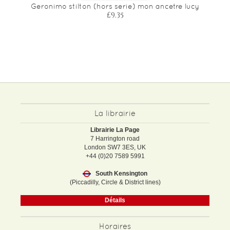
Geronimo stilton (hors serie) mon ancetre lucy
£9.35
La librairie
Librairie La Page
7 Harrington road
London SW7 3ES, UK
+44 (0)20 7589 5991
South Kensington
(Piccadilly, Circle & District lines)
Détails
Horaires