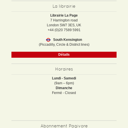
La librairie
Librairie La Page
7 Harrington road
London SW7 3ES, UK
+44 (0)20 7589 5991
South Kensington
(Piccadilly, Circle & District lines)
Détails
Horaires
Lundi - Samedi
(9am – 6pm)
Dimanche
Fermé - Closed
Abonnement Pagivore