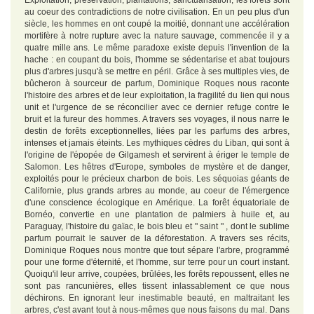
Exploitation, préservation, plantations, sanctuarisation, les forêts sont
au coeur des contradictions de notre civilisation. En un peu plus d'un
siècle, les hommes en ont coupé la moitié, donnant une accélération
mortifère à notre rupture avec la nature sauvage, commencée il y a
quatre mille ans. Le même paradoxe existe depuis l'invention de la
hache : en coupant du bois, l'homme se sédentarise et abat toujours
plus d'arbres jusqu'à se mettre en péril. Grâce à ses multiples vies, de
bûcheron à sourceur de parfum, Dominique Roques nous raconte
l'histoire des arbres et de leur exploitation, la fragilité du lien qui nous
unit et l'urgence de se réconcilier avec ce dernier refuge contre le
bruit et la fureur des hommes. A travers ses voyages, il nous narre le
destin de forêts exceptionnelles, liées par les parfums des arbres,
intenses et jamais éteints. Les mythiques cèdres du Liban, qui sont à
l'origine de l'épopée de Gilgamesh et servirent à ériger le temple de
Salomon. Les hêtres d'Europe, symboles de mystère et de danger,
exploités pour le précieux charbon de bois. Les séquoias géants de
Californie, plus grands arbres au monde, au coeur de l'émergence
d'une conscience écologique en Amérique. La forêt équatoriale de
Bornéo, convertie en une plantation de palmiers à huile et, au
Paraguay, l'histoire du gaïac, le bois bleu et " saint " , dont le sublime
parfum pourrait le sauver de la déforestation. A travers ses récits,
Dominique Roques nous montre que tout sépare l'arbre, programmé
pour une forme d'éternité, et l'homme, sur terre pour un court instant.
Quoiqu'il leur arrive, coupées, brûlées, les forêts repoussent, elles ne
sont pas rancunières, elles tissent inlassablement ce que nous
déchirons. En ignorant leur inestimable beauté, en maltraitant les
arbres, c'est avant tout à nous-mêmes que nous faisons du mal. Dans