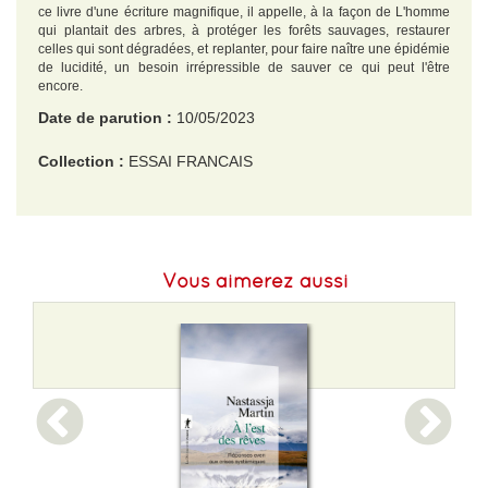
ce livre d'une écriture magnifique, il appelle, à la façon de L'homme
qui plantait des arbres, à protéger les forêts sauvages, restaurer
celles qui sont dégradées, et replanter, pour faire naître une épidémie
de lucidité, un besoin irrépressible de sauver ce qui peut l'être
encore.
Date de parution :
10/05/2023
Collection :
ESSAI FRANCAIS
EAN :
9782246831648
Langue :
Français
Vous aimerez aussi
Format H :
205
Format L :
144
Poids :
254 g
Epaisseur :
16