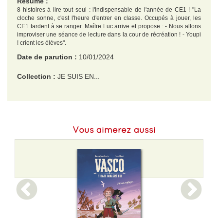
Résumé :
8 histoires à lire tout seul : l'indispensable de l'année de CE1 ! "La
cloche sonne, c'est l'heure d'entrer en classe. Occupés à jouer, les
CE1 tardent à se ranger. Maître Luc arrive et propose : - Nous allons
improviser une séance de lecture dans la cour de récréation ! - Youpi
! crient les élèves".
Date de parution :
10/01/2024
Collection :
JE SUIS EN...
EAN :
9782080436740
Format H :
220
Vous aimerez aussi
Format L :
172
Poids :
386 g
Epaisseur :
13