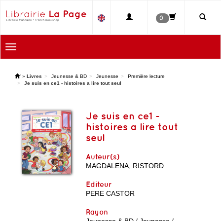
0
Toggle
navigation
'
»
Livres
Jeunesse & BD
Jeunesse
Première lecture
Je suis en ce1 - histoires a lire tout seul
Je suis en ce1 -
histoires a lire tout
seul
Auteur(s)
MAGDALENA
;
RISTORD
Editeur
PERE CASTOR
Rayon