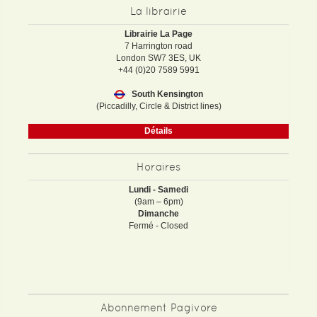
La librairie
Librairie La Page
7 Harrington road
London SW7 3ES, UK
+44 (0)20 7589 5991
South Kensington
(Piccadilly, Circle & District lines)
Détails
Horaires
Lundi - Samedi
(9am – 6pm)
Dimanche
Fermé - Closed
Abonnement Pagivore