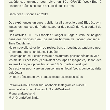
expériences uniques pour vivre un très GRAND Week-End à
Lisbonne grâce à ce guide actualisé tous les ans.
Découvrez Lisbonne en 2019 :
Des expériences uniques : visiter la ville avec le tram28E, découvrir
toutes les nuances du Porto, savourer des pastéi de Nata sortant du
four…
Des activités 100 % lisboètes : longer le Tage à vélo, se baigner
dans des piscines d’eau de mer en bordure de l’océan, danser au
Time Out Market…
Notre nouvelle sélection de restos, bars et boutiques tendance pour
s’immerger dans l’ambiance lisboète !
Les coups de ceur et les tops de nos auteurs, passionnés de la ville :
les meilleurs petiscos (l’équivalent des tapas espagnoles), le top des
soirées Fado, le top des boutiques 100% made in Portugal…
Des activités pour vivre un peu comme un local (yoga, concerts, visite
guidée…)
Un plan détachable avec toutes les adresses localisées.
Retrouvez-nous aussi sur Facebook, Instagram et Twitter !
www.facebook.com/GuidesUnGrandWeekend
@ungrandweekend
@UnGrandWeekEnda