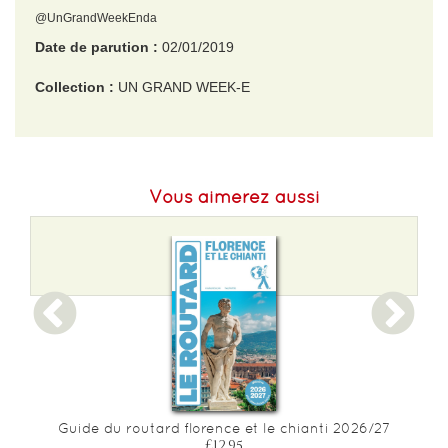
@UnGrandWeekEnda
Date de parution :
02/01/2019
Collection :
UN GRAND WEEK-E
EAN :
9782017063322
Format H :
155
Vous aimerez aussi
Format L :
105
Poids :
255 g
Epaisseur :
14
Guide du routard florence et le chianti 2026/27
£12.95