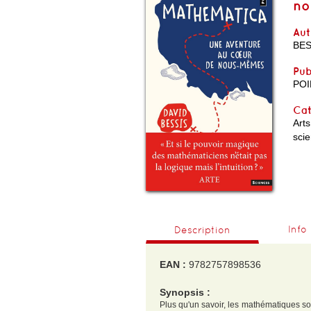
no
Aut
BES
Pub
POI
Cat
Arts
sci
Info
Description
EAN :
9782757898536
Synopsis :
Plus qu'un savoir, les mathématiques son