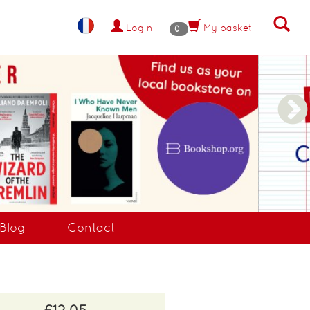
Login
My basket
0
NANT !
Blog
Contact
£12.05