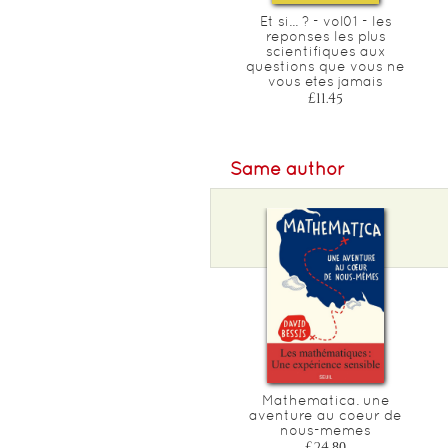
Les mathematiques sont la
Et si... ? - vol01 - les
poesie des sciences
reponses les plus
scientifiques aux
£7.35
questions que vous ne
vous etes jamais
£11.45
Same author
Mathematica. une
aventure au coeur de
nous-memes
£24.80