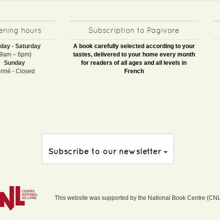
ning hours
Subscription to Pagivore
day - Saturday
A book carefully selected according to your
(9am – 6pm)
tastes, delivered to your home every month
Sunday
for readers of all ages and all levels in
rmé - Closed
French
Subscribe to our newsletter
This website was supported by the National Book Centre (CNL