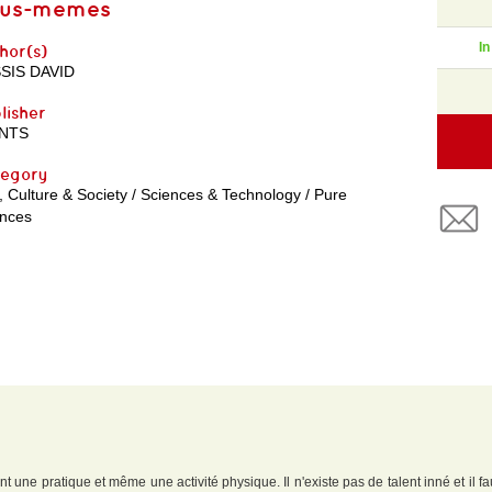
us-memes
In
hor(s)
SIS DAVID
lisher
NTS
egory
, Culture & Society / Sciences & Technology / Pure
ences
t une pratique et même une activité physique. Il n'existe pas de talent inné et il f