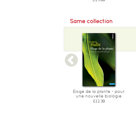
Same collection
L'univers explique a mes
Eloge de la plante - pour
petits-enfants ((tirage
une nouvelle biologie
limite))
£12.30
£10.30