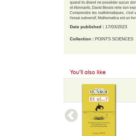
quand ils disent ne posséder aucun don 
et étonnants, David Bessis relie son ex
Comprendre les mathématiques, c'est voir
l'essai subversif, Mathematica est un li
Date published :
17/03/2023
Collection :
POINTS SCIENCES
EAN :
9782757898536
Weight :
250 g
You'll also like