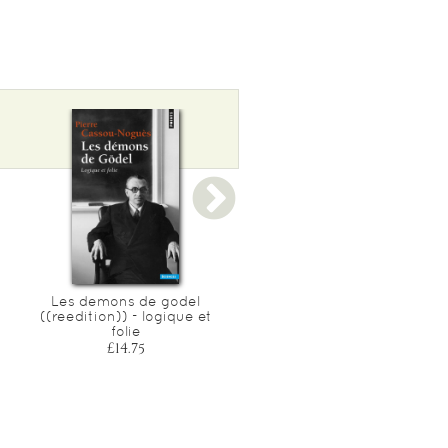
Les demons de godel
Physique, philosophie,
((reedition)) - logique et
politique
folie
£16.00
£14.75