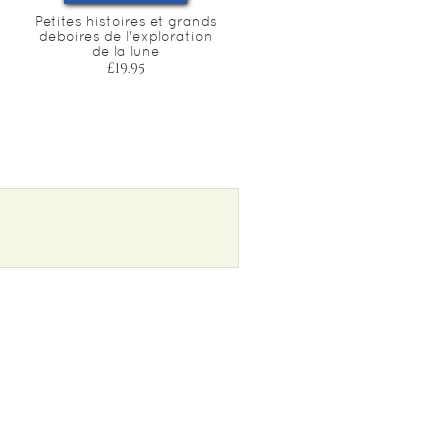
Petites histoires et grands
Guide des planetes et du
deboires de l'exploration
systeme solaire
de la lune
£18.80
£19.95