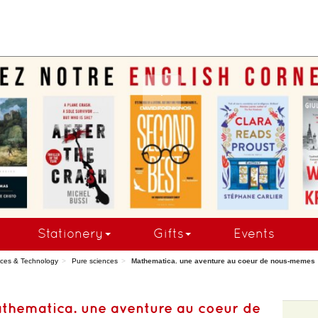
COMMANDEZ MAINTE
Stationery
Gifts
Events
ces & Technology
Pure sciences
Mathematica. une aventure au coeur de nous-memes
thematica. une aventure au coeur de