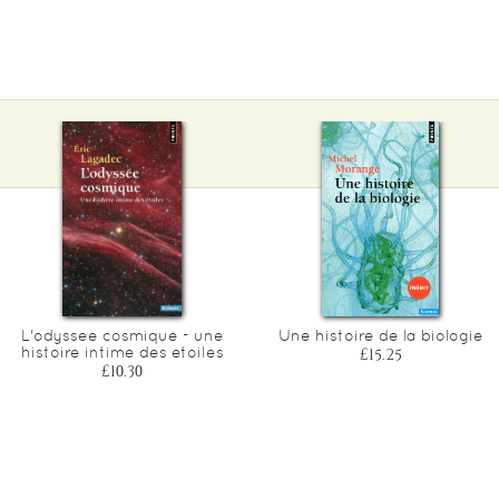
L'odyssee cosmique - une
Une histoire de la biologie
histoire intime des etoiles
£15.25
£10.30