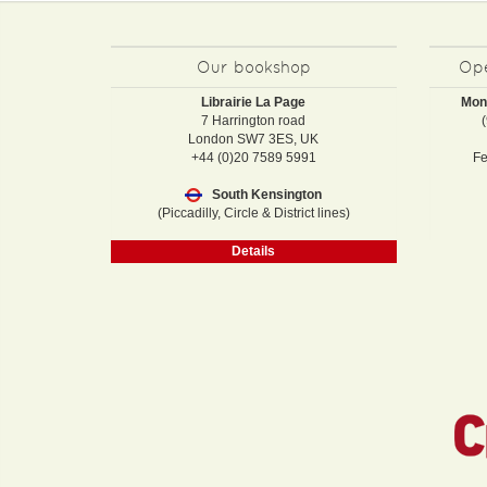
Our bookshop
Ope
Librairie La Page
Mon
7 Harrington road
London SW7 3ES, UK
+44 (0)20 7589 5991
Fe
South Kensington
(Piccadilly, Circle & District lines)
Details