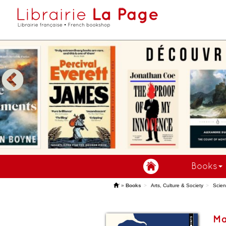
Books
'
»
Books
Arts, Culture & Society
Scien
Ma