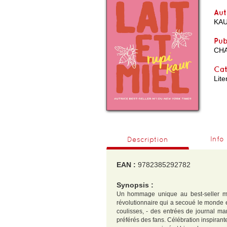
Aut
KAU
Pub
CH
Cat
Lite
Info
Description
EAN :
9782385292782
Synopsis :
Un hommage unique au best-seller mo
révolutionnaire qui a secoué le monde e
coulisses, - des entrées de journal m
préférés des fans. Célébration inspirante