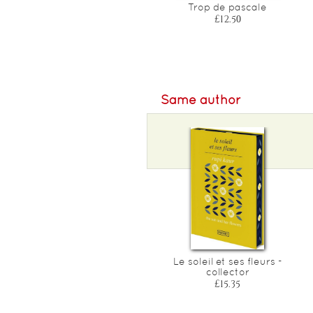
Sans oublier qu'en plus
Trop de pascale
c'est bien la fin du monde
£12.50
£11.70
Same author
Le soleil et ses fleurs -
collector
£15.35