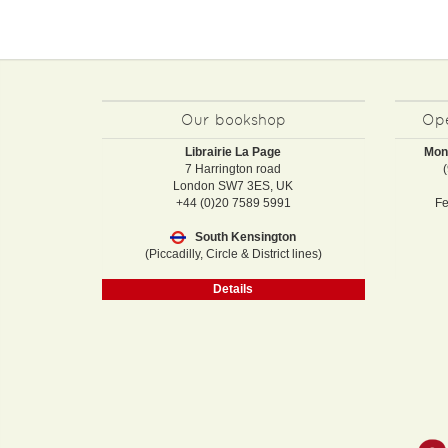
Our bookshop
Ope
Librairie La Page
Mon
7 Harrington road
London SW7 3ES, UK
+44 (0)20 7589 5991
Fe
South Kensington
(Piccadilly, Circle & District lines)
Details