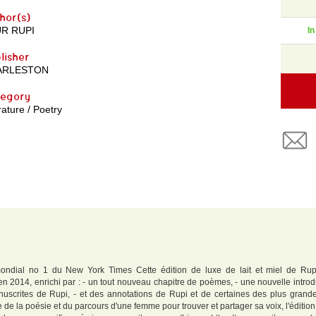
hor(s)
R RUPI
In
lisher
ARLESTON
egory
rature / Poetry
ndial no 1 du New York Times Cette édition de luxe de lait et miel de Rup
n 2014, enrichi par : - un tout nouveau chapitre de poèmes, - une nouvelle introd
anuscrites de Rupi, - et des annotations de Rupi et de certaines des plus gran
 de la poésie et du parcours d'une femme pour trouver et partager sa voix, l'édition co