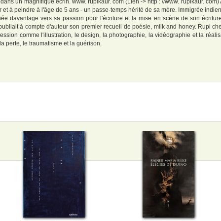
ans un magnifique écrin. www. rupikaur. com (Lien -> http : //www. rupikaur. com) Aut
t à peindre à l'âge de 5 ans - un passe-temps hérité de sa mère. Immigrée indienn
rnée davantage vers sa passion pour l'écriture et la mise en scène de son écritu
ubliait à compte d'auteur son premier recueil de poésie, milk and honey. Rupi cher
ssion comme l'illustration, le design, la photographie, la vidéographie et la réalisa
 la perte, le traumatisme et la guérison.