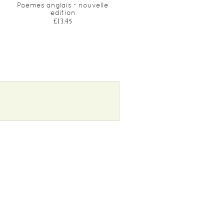
Poemes anglais - nouvelle
Le dur desir de durer
edition
£5.90
£13.45