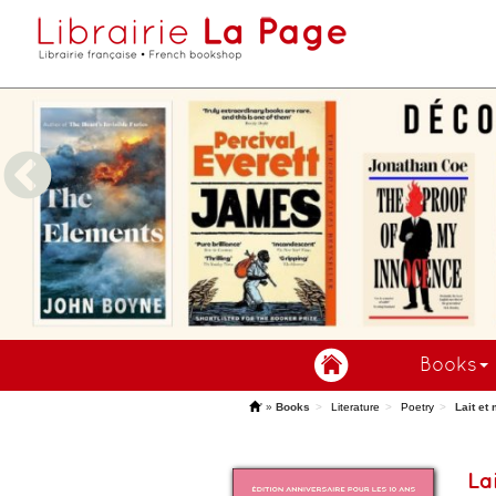
Books
'
»
Books
Literature
Poetry
Lait et 
La