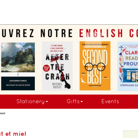
COMMANDEZ MAINTE
Stationery
Gifts
Events
miel
it et miel