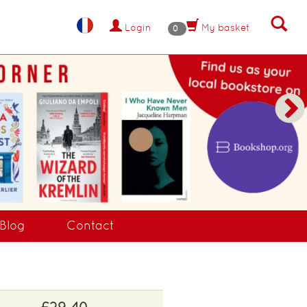
Login
My basket
0
NANT !
Blog
Contact
£29.40