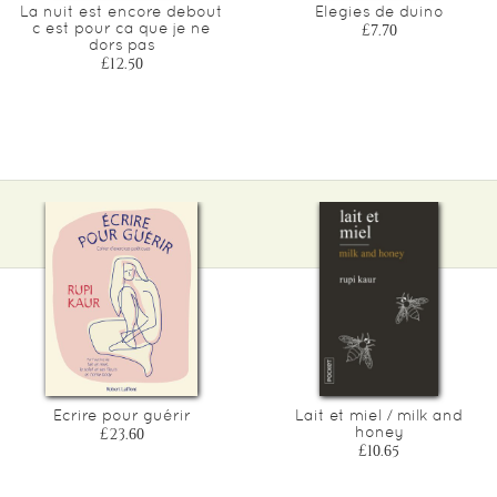
La nuit est encore debout
Elegies de duino
c est pour ca que je ne
£7.70
dors pas
£12.50
Ecrire pour guérir
Lait et miel / milk and
honey
£23.60
£10.65