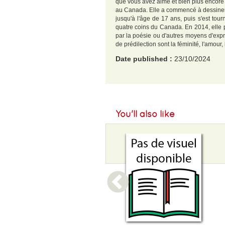
que vous avez aimé et bien plus encore d
au Canada. Elle a commencé à dessiner e
jusqu'à l'âge de 17 ans, puis s'est tou
quatre coins du Canada. En 2014, elle p
par la poésie ou d'autres moyens d'expre
de prédilection sont la féminité, l'amour,
Date published :
23/10/2024
EAN :
9782385292782
Size H :
207
You'll also like
Size L :
156
Weight :
744 g
Width :
33