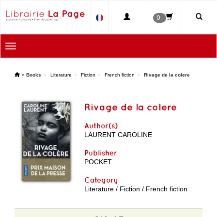
0
Toggle
navigation
'
»
Books
Literature
Fiction
French fiction
Rivage de la colere
Rivage de la colere
Author(s)
LAURENT CAROLINE
Publisher
POCKET
Category
Literature / Fiction / French fiction