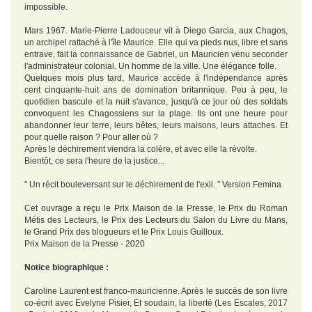
impossible.
Mars 1967. Marie-Pierre Ladouceur vit à Diego Garcia, aux Chagos,
un archipel rattaché à l'île Maurice. Elle qui va pieds nus, libre et sans
entrave, fait la connaissance de Gabriel, un Mauricien venu seconder
l'administrateur colonial. Un homme de la ville. Une élégance folle.
Quelques mois plus tard, Maurice accède à l'indépendance après
cent cinquante-huit ans de domination britannique. Peu à peu, le
quotidien bascule et la nuit s'avance, jusqu'à ce jour où des soldats
convoquent les Chagossiens sur la plage. Ils ont une heure pour
abandonner leur terre, leurs bêtes, leurs maisons, leurs attaches. Et
pour quelle raison ? Pour aller où ?
Après le déchirement viendra la colère, et avec elle la révolte.
Bientôt, ce sera l'heure de la justice...
" Un récit bouleversant sur le déchirement de l'exil. " Version Femina
Cet ouvrage a reçu le Prix Maison de la Presse, le Prix du Roman
Métis des Lecteurs, le Prix des Lecteurs du Salon du Livre du Mans,
le Grand Prix des blogueurs et le Prix Louis Guilloux.
Prix Maison de la Presse - 2020
Notice biographique :
Caroline Laurent est franco-mauricienne. Après le succès de son livre
co-écrit avec Evelyne Pisier, Et soudain, la liberté (Les Escales, 2017