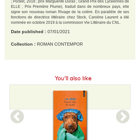
; Pocket, 2018 ; prix Marguerite Duras ; Grand Prix des Lycéennes de
ELLE ; Prix Première Plume), traduit dans de nombreux pays, elle
signe son nouveau roman Rivage de la colère. En parallèle de ses
fonctions de directrice littéraire chez Stock, Caroline Laurent a été
nommée en octobre 2019 à la commission Vie Littéraire du CNL.
Date published :
07/01/2021
Collection :
ROMAN CONTEMPOR
EAN :
9782266311915
Size H :
178
You'll also like
Size L :
110
Weight :
230 g
Width :
21