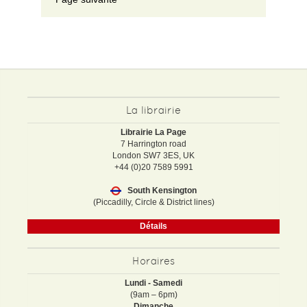
La librairie
Librairie La Page
7 Harrington road
London SW7 3ES, UK
+44 (0)20 7589 5991
South Kensington
(Piccadilly, Circle & District lines)
Détails
Horaires
Lundi - Samedi
(9am – 6pm)
Dimanche